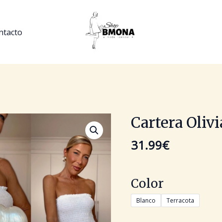
ntacto
Cartera Olivi
Cartera
Olivia
31.99
€
cantidad
Color
Blanco
Terracota