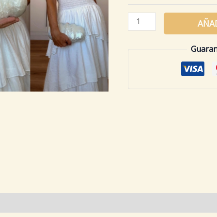
AÑAD
Guaran
 (0)