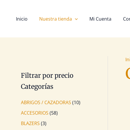
Ir
B
al
u
contenido
Inicio
Nuestra tienda
Mi Cuenta
Co
s
c
a
r
In
Filtrar por precio
Categorías
ABRIGOS / CAZADORAS
(10)
ACCESORIOS
(58)
BLAZERS
(3)