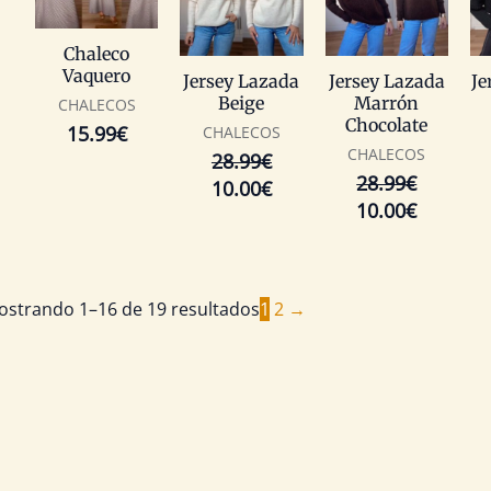
28.99€.
10.00€.
28.99€.
10.00€.
Chaleco
Vaquero
Jersey Lazada
Jersey Lazada
Je
Beige
Marrón
CHALECOS
Chocolate
15.99
€
CHALECOS
CHALECOS
28.99
€
28.99
€
10.00
€
10.00
€
ostrando 1–16 de 19 resultados
1
2
→