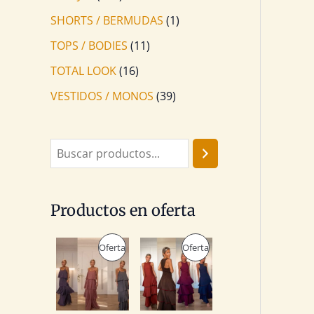
SHORTS / BERMUDAS
(1)
TOPS / BODIES
(11)
TOTAL LOOK
(16)
VESTIDOS / MONOS
(39)
Productos en oferta
E
E
E
E
P
P
Oferta
Oferta
l
l
l
l
p
p
p
p
R
R
r
r
r
r
e
e
e
e
O
O
c
c
c
c