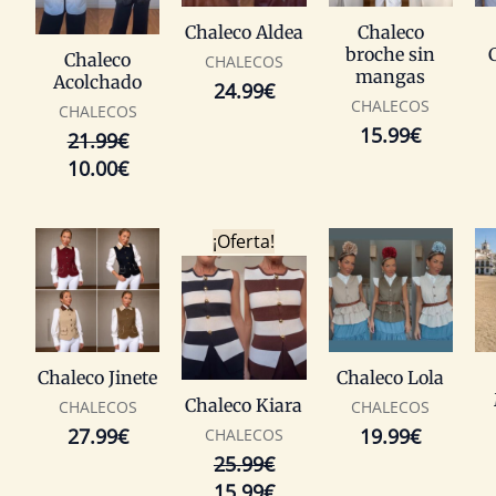
Chaleco Aldea
Chaleco
broche sin
Chaleco
CHALECOS
mangas
Acolchado
24.99
€
CHALECOS
CHALECOS
15.99
€
21.99
€
10.00
€
El
El
¡Oferta!
precio
precio
original
actual
era:
es:
25.99€.
15.99€.
Chaleco Jinete
Chaleco Lola
Chaleco Kiara
CHALECOS
CHALECOS
27.99
€
19.99
€
CHALECOS
25.99
€
15.99
€