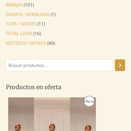
REBAJAS
(101)
SHORTS / BERMUDAS
(1)
TOPS / BODIES
(11)
TOTAL LOOK
(16)
VESTIDOS / MONOS
(40)
Productos en oferta
E
E
P
Oferta
l
l
p
p
R
r
r
e
e
O
c
c
i
i