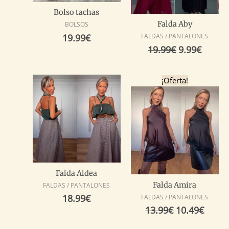
Bolso tachas
Falda Aby
BOLSOS
19.99
€
FALDAS / PANTALONES
19.99
€
9.99
€
El
El
¡Oferta!
precio
preci
original
actua
era:
es:
13.99€.
10.49
Falda Aldea
Falda Amira
FALDAS / PANTALONES
18.99
€
FALDAS / PANTALONES
13.99
€
10.49
€