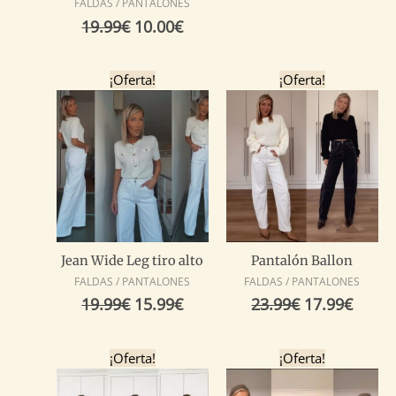
FALDAS / PANTALONES
19.99
€
10.00
€
El
El
El
El
¡Oferta!
¡Oferta!
precio
precio
precio
preci
original
actual
original
actua
era:
es:
era:
es:
19.99€.
15.99€.
23.99€.
17.99
Jean Wide Leg tiro alto
Pantalón Ballon
FALDAS / PANTALONES
FALDAS / PANTALONES
19.99
€
15.99
€
23.99
€
17.99
€
El
El
El
El
¡Oferta!
¡Oferta!
precio
precio
precio
precio