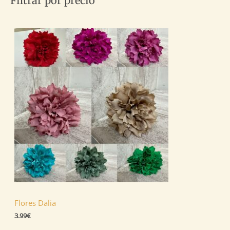
Filtrar por precio
R
T
A
Flores Dalia
3.99
€