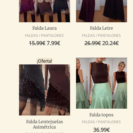
Falda Laura
Falda Leire
FALDAS / PANTALONES
FALDAS / PANTALONES
15.99
€
7.99
€
26.99
€
20.24
€
El
El
¡Oferta!
precio
precio
original
actual
era:
es:
19.99€.
10.00€.
Falda topos
Falda Lentejuelas
FALDAS / PANTALONES
Asimétrica
36.99
€