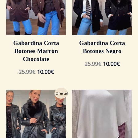
25.99€.
10.00€.
25.99€.
10.00€.
Gabardina Corta
Gabardina Corta
Botones Marrón
Botones Negro
Chocolate
25.99
€
10.00
€
25.99
€
10.00
€
El
El
¡Oferta!
precio
precio
original
actual
era:
es:
32.99€.
15.00€.