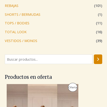
REBAJAS
(101)
SHORTS / BERMUDAS
(1)
TOPS / BODIES
(11)
TOTAL LOOK
(16)
VESTIDOS / MONOS
(39)
Productos en oferta
E
E
P
Oferta
l
l
p
p
R
r
r
e
e
O
c
c