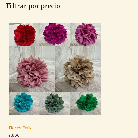
€
E
Filtrar por precio
.
R
T
A
Flores Dalia
3.99
€