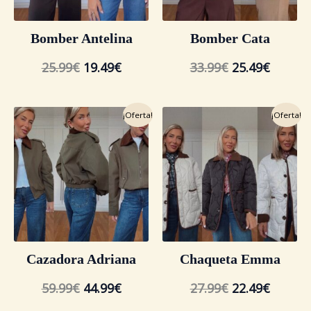
Bomber Antelina
Bomber Cata
25.99
€
19.49
€
33.99
€
25.49
€
El
El
El
El
¡Oferta!
¡Oferta!
precio
precio
precio
precio
original
actual
original
actual
era:
es:
era:
es:
59.99€.
44.99€.
27.99€.
22.49€.
Cazadora Adriana
Chaqueta Emma
59.99
€
44.99
€
27.99
€
22.49
€