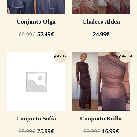
Conjunto Olga
Chaleco Aldea
69.99
€
52.49
€
24.99
€
El
El
El
El
¡Oferta!
¡Oferta!
precio
precio
precio
precio
original
actual
original
actual
era:
es:
era:
es:
35.99€.
25.99€.
33.99€.
16.99€.
Conjunto Sofía
Conjunto Brillo
35.99
€
25.99
€
33.99
€
16.99
€