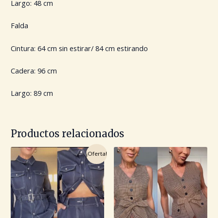
Largo: 48 cm
Falda
Cintura: 64 cm sin estirar/ 84 cm estirando
Cadera: 96 cm
Largo: 89 cm
Productos relacionados
El
El
¡Oferta!
precio
precio
original
actual
era:
es:
69.99€.
52.49€.