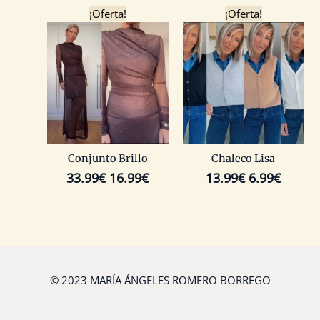
El
El
El
El
¡Oferta!
¡Oferta!
precio
precio
precio
precio
original
actual
original
actual
era:
es:
era:
es:
33.99€.
16.99€.
13.99€.
6.99€.
Conjunto Brillo
Chaleco Lisa
33.99
€
16.99
€
13.99
€
6.99
€
© 2023 MARÍA ÁNGELES ROMERO BORREGO