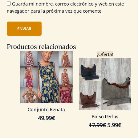
Guarda mi nombre, correo electrónico y web en este
navegador para la próxima vez que comente.
Productos relacionados
El
El
¡Oferta!
precio
precio
original
actual
era:
es:
17.99€.
5.99€.
Conjunto Renata
Bolso Perlas
49.99
€
17.99
€
5.99
€