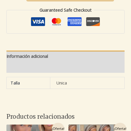
Guaranteed Safe Checkout
Información adicional
Valoraciones (0)
Talla
Unica
Productos relacionados
El
El
El
El
¡Oferta!
¡Oferta!