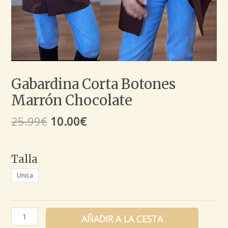
Gabardina Corta Botones
Marrón Chocolate
25.99
€
10.00
€
Talla
Unica
AÑADIR A LA CESTA