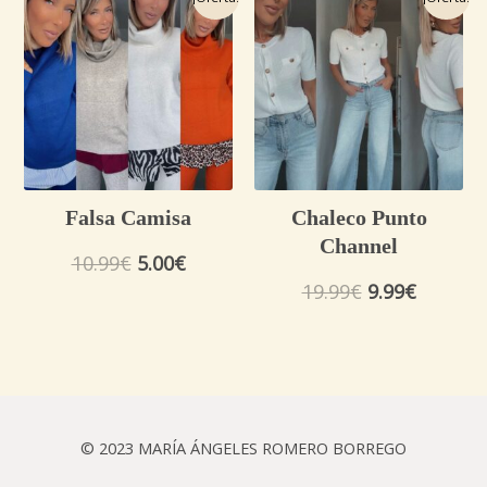
precio
precio
precio
precio
original
actual
original
actual
era:
es:
era:
es:
10.99€.
5.00€.
19.99€.
9.99€.
Falsa Camisa
Chaleco Punto
Channel
10.99
€
5.00
€
19.99
€
9.99
€
© 2023 MARÍA ÁNGELES ROMERO BORREGO