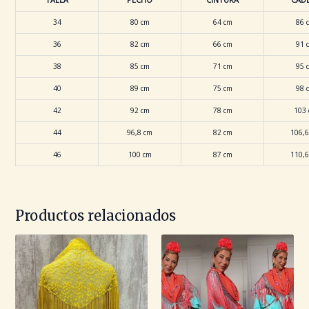
34
80 cm
64 cm
86 
36
82 cm
66 cm
91 
38
85 cm
71 cm
95 
40
89 cm
75 cm
98 
42
92 cm
78 cm
103
44
96,8 cm
82 cm
106,6
46
100 cm
87 cm
110,6
Productos relacionados