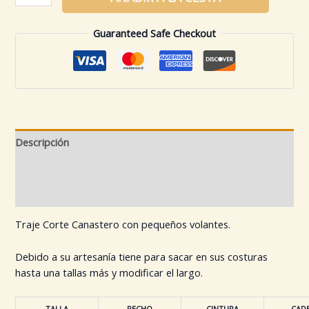
Guaranteed Safe Checkout
Descripción
Información adicional
Valoraciones (0)
Traje Corte Canastero con pequeños volantes.
Debido a su artesanía tiene para sacar en sus costuras
hasta una tallas más y modificar el largo.
TALLA
PECHO
CINTURA
CAD