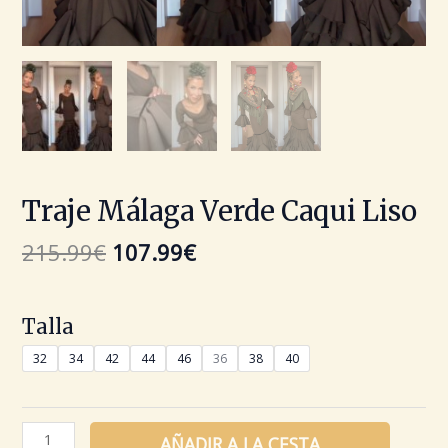
Traje Málaga Verde Caqui Liso
215.99
€
107.99
€
Talla
32
34
42
44
46
36
38
40
AÑADIR A LA CESTA