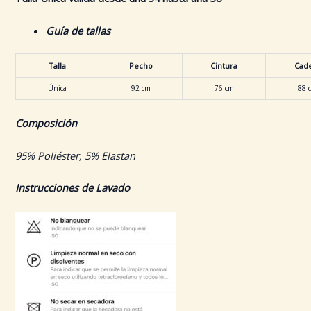
Guía de tallas
Talla
Pecho
Cintura
Cad
Única
92 cm
76 cm
88 
Composición
95% Poliéster, 5% Elastan
Instrucciones de Lavado