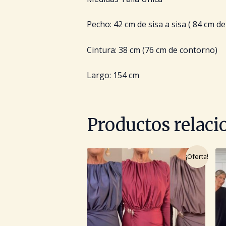
Pecho: 42 cm de sisa a sisa ( 84 cm d
Cintura: 38 cm (76 cm de contorno)
Largo: 154 cm
Productos relac
El
El
¡Oferta!
precio
precio
original
actual
era:
es:
32.99€.
16.49€.