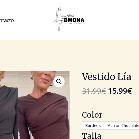
ntacto
El
El
Vestido Lía
Vestido
precio
pr
Lía
original
ac
31.99
€
15.99
€
cantidad
era:
es
31.99€.
15
Color
Burdeos
Marrón Chocolat
Talla