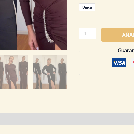
Unica
AÑAD
Guaran
Valoraciones (0)