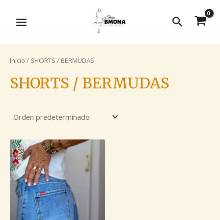
Ir
B
MAIN
al
Buscar
u
MENU
contenido
s
c
Inicio
/ SHORTS / BERMUDAS
a
r
SHORTS / BERMUDAS