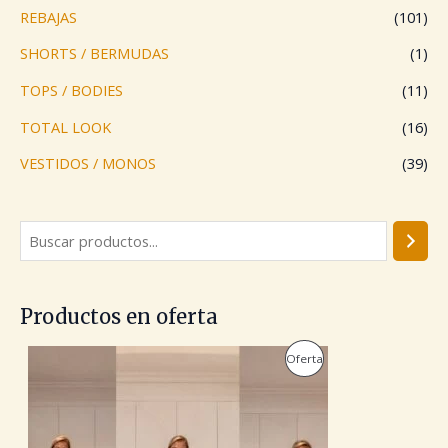
REBAJAS
(101)
SHORTS / BERMUDAS
(1)
TOPS / BODIES
(11)
TOTAL LOOK
(16)
VESTIDOS / MONOS
(39)
Productos en oferta
E
E
P
Oferta
l
l
p
p
R
r
r
e
e
O
c
c