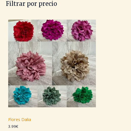
Filtrar por precio
.
R
T
A
Flores Dalia
3.99
€