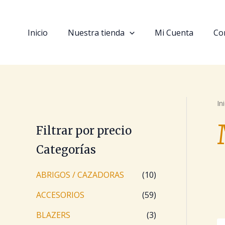
Ir
B
al
u
contenido
Inicio
Nuestra tienda
Mi Cuenta
Co
s
c
a
r
In
Filtrar por precio
Categorías
ABRIGOS / CAZADORAS
(10)
ACCESORIOS
(59)
BLAZERS
(3)