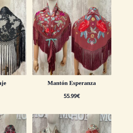
aje
Mantón Esperanza
55.99
€