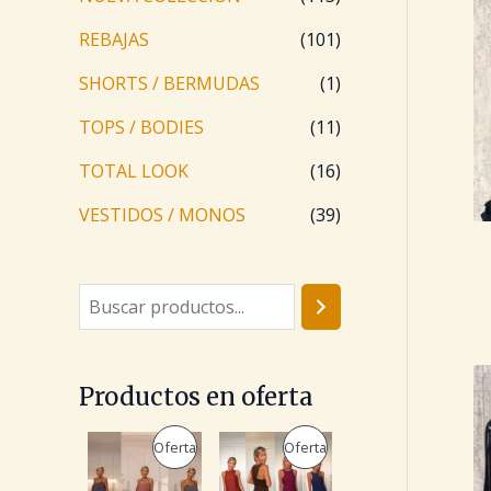
REBAJAS
(101)
SHORTS / BERMUDAS
(1)
TOPS / BODIES
(11)
TOTAL LOOK
(16)
VESTIDOS / MONOS
(39)
Productos en oferta
E
E
E
E
P
P
Oferta
Oferta
l
l
l
l
p
p
p
p
R
R