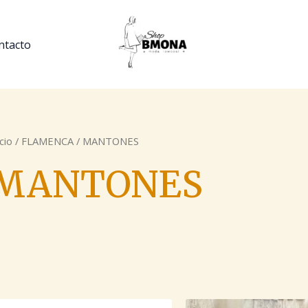
ntacto
icio
/
FLAMENCA
/ MANTONES
MANTONES