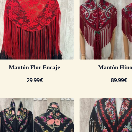
Mantón Flor Encaje
Mantón Hino
29.99
€
89.99
€