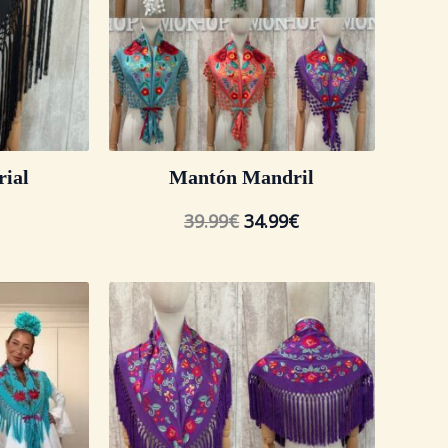
ial
Mantón Mandril
39.99
€
34.99
€