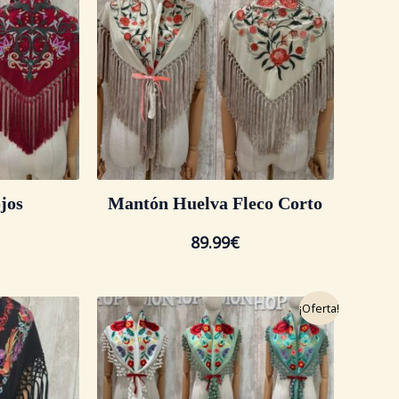
jos
Mantón Huelva Fleco Corto
89.99
€
El
El
¡Oferta!
precio
precio
original
actual
era:
es:
39.99€.
34.99€.