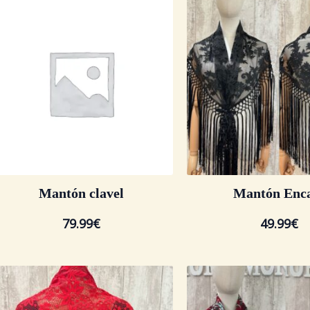
Mantón clavel
Mantón Enc
79.99
€
49.99
€